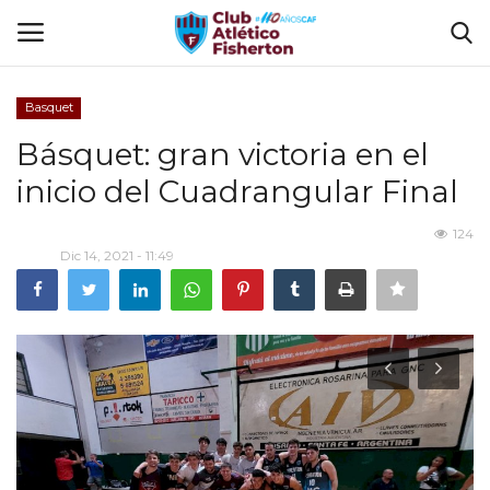
Basquet
Ingresar
Registrarse
Básquet: gran victoria en el
inicio del Cuadrangular Final
Home
124
El Club
Dic 14, 2021 - 11:49
Disciplinas
Tienda CAF
Sede Virtual
FUTBOL INTERNO 2025