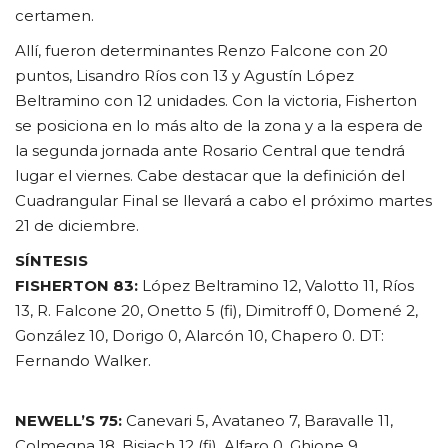
certamen.
Allí, fueron determinantes Renzo Falcone con 20
puntos, Lisandro Ríos con 13 y Agustín López
Beltramino con 12 unidades. Con la victoria, Fisherton
se posiciona en lo más alto de la zona y a la espera de
la segunda jornada ante Rosario Central que tendrá
lugar el viernes. Cabe destacar que la definición del
Cuadrangular Final se llevará a cabo el próximo martes
21 de diciembre.
SÍNTESIS
FISHERTON 83:
López Beltramino 12, Valotto 11, Ríos
13, R. Falcone 20, Onetto 5 (fi), Dimitroff 0, Domené 2,
González 10, Dorigo 0, Alarcón 10, Chapero 0. DT:
Fernando Walker.
NEWELL’S 75:
Canevari 5, Avataneo 7, Baravalle 11,
Colmegna 18, Bisiach 12 (fi), Alfaro 0, Ghione 9,