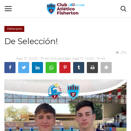
Waterpolo
Ingresar
Registrarse
De Selección!
Home
274
Ago 17, 2023 - 19:45
Actualizado: Ago 17, 2023 - 19:45
El Club
Disciplinas
Tienda CAF
Sede Virtual
CLUB DE BENEFICIOS