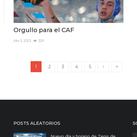
Orgullo para el CAF
Abr 5, 2023
329
›
»
1
2
3
4
5
POSTS ALEATORIOS
S
Nuevo día y horario de Tenis de