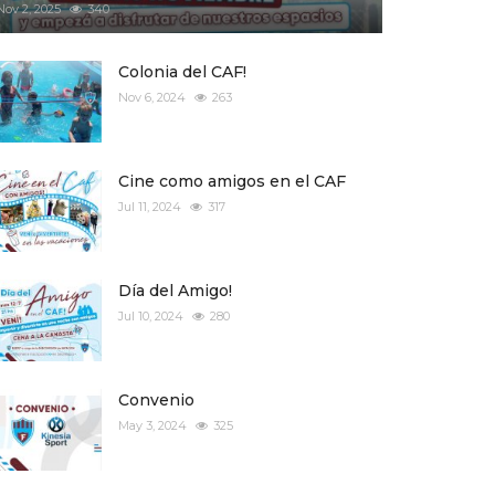
Nov 2, 2025
340
Colonia del CAF!
Nov 6, 2024
263
Cine como amigos en el CAF
Jul 11, 2024
317
Día del Amigo!
Jul 10, 2024
280
Convenio
May 3, 2024
325