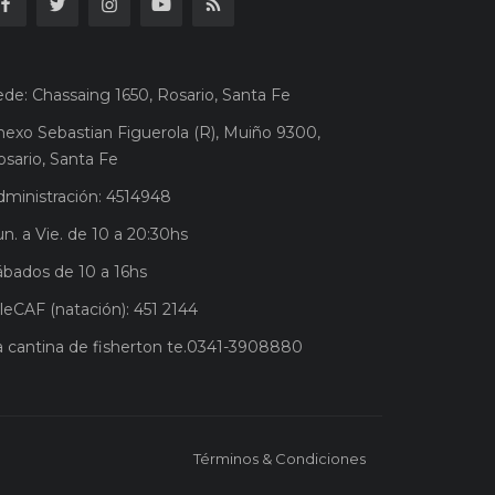
ede: Chassaing 1650, Rosario, Santa Fe
nexo Sebastian Figuerola (R), Muiño 9300,
osario, Santa Fe
dministración: 4514948
n. a Vie. de 10 a 20:30hs
ábados de 10 a 16hs
leCAF (natación): 451 2144
a cantina de fisherton te.0341-3908880
Términos & Condiciones