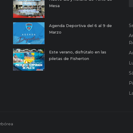
Mesa
S
Agenda Deportiva del 6 al 9 de
Marzo
A
R
Este verano, disfrútalo en las
A
piletas de Fisherton
Lu
S
Pi
L
Arbórea