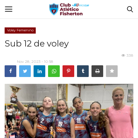
Voley Femenino
Ingresar
Registrarse
Sub 12 de voley
Home
338
Nov 28, 2023 - 10:58
El Club
Disciplinas
Tienda CAF
Sede Virtual
CLUB DE BENEFICIOS