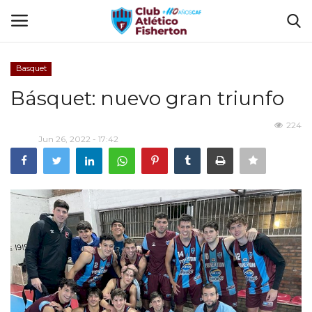
Basquet
Ingresar
Registrarse
Básquet: nuevo gran triunfo
Home
224
Jun 26, 2022 - 17:42
El Club
Disciplinas
Tienda CAF
Sede Virtual
FUTBOL INTERNO 2025