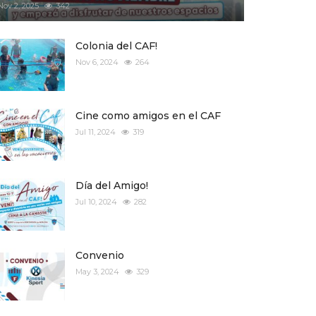
Nov 2, 2025
342
Colonia del CAF!
Nov 6, 2024
264
Cine como amigos en el CAF
Jul 11, 2024
319
Día del Amigo!
Jul 10, 2024
282
Convenio
May 3, 2024
329