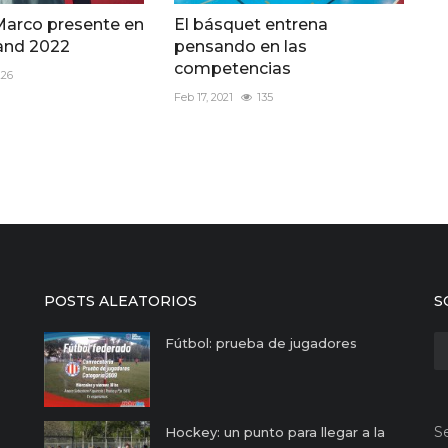
Marco presente en
El básquet entrena
land 2022
pensando en las
competencias
226
Feb 17, 2021
135
POSTS ALEATORIOS
S
Fútbol: prueba de jugadores
S
Hockey: un punto para llegar a la