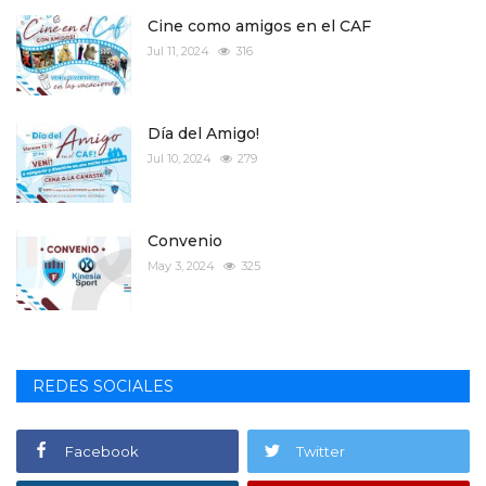
Cine como amigos en el CAF
Jul 11, 2024
316
Día del Amigo!
Jul 10, 2024
279
Convenio
May 3, 2024
325
REDES SOCIALES
Facebook
Twitter