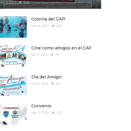
Nov 2, 2025
340
Colonia del CAF!
Nov 6, 2024
263
Cine como amigos en el CAF
Jul 11, 2024
317
Día del Amigo!
Jul 10, 2024
281
Convenio
May 3, 2024
325