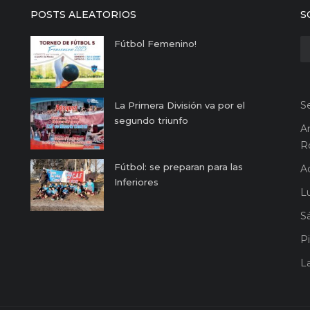
POSTS ALEATORIOS
S
Fútbol Femenino!
S
La Primera División va por el
segundo triunfo
A
R
Fútbol: se preparan para las
A
Inferiores
Lu
S
Pi
L