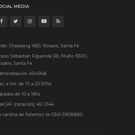
OCIAL MEDIA
ede: Chassaing 1650, Rosario, Santa Fe
nexo Sebastian Figuerola (R), Muiño 9300,
osario, Santa Fe
dministración: 4514948
n. a Vie. de 10 a 20:30hs
ábados de 10 a 16hs
leCAF (natación): 451 2144
a cantina de fisherton te.0341-3908880