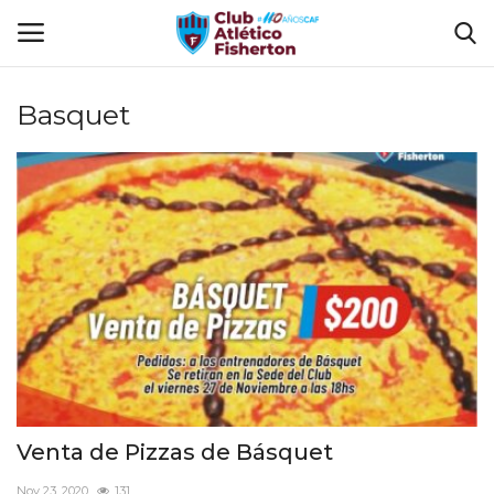
Basquet
Ingresar
Registrarse
Home
El Club
Disciplinas
Tienda CAF
Sede Virtual
Venta de Pizzas de Básquet
CLUB DE BENEFICIOS
Nov 23, 2020
131