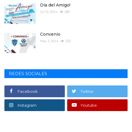
Día del Amigo!
Jul 10, 2024
280
Convenio
May 3, 2024
325
REDES SOCIALES
Facebook
Twitter
Instagram
Youtube