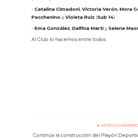
-
Catalina Cimadoni
,
Victoria Verón
,
Mora G
Pecchenino
y
Violeta Ruiz
(
Sub 14
)
-
Ema González
,
Delfina Marti
y
Selene Mas
Al Club lo hacemos entre todos
ARTÍCULO ANTERI
Continúa la construcción del Playón Deporti