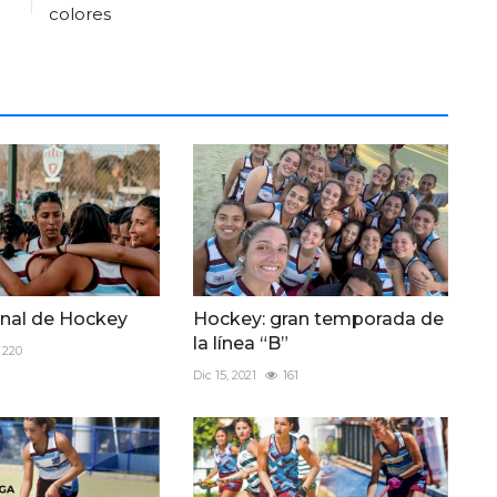
colores
onal de Hockey
Hockey: gran temporada de
la línea “B”
220
Dic 15, 2021
161