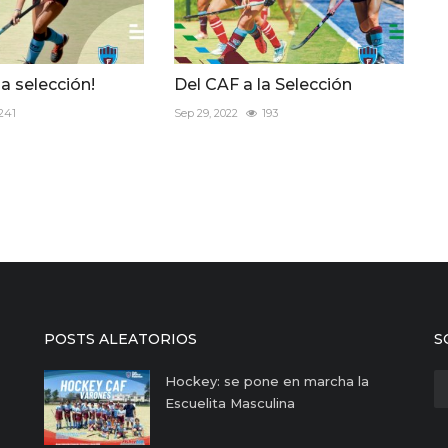
la selección!
Del CAF a la Selección
241
Sep 29, 2022
193
POSTS ALEATORIOS
S
Hockey: se pone en marcha la
Escuelita Masculina