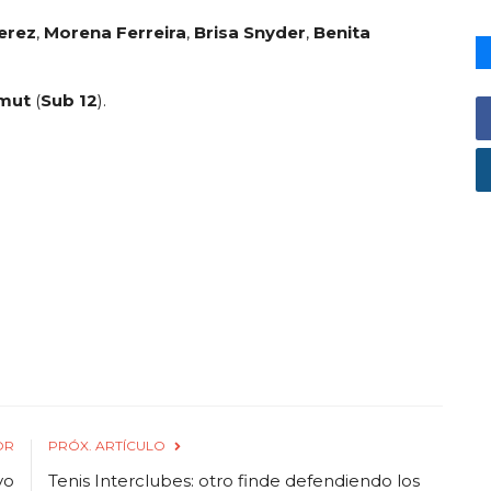
erez
,
Morena Ferreira
,
Brisa Snyder
,
Benita
mut
(
Sub 12
).
OR
PRÓX. ARTÍCULO
vo
Tenis Interclubes: otro finde defendiendo los