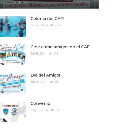
Nov 2, 2025
343
Colonia del CAF!
Nov 6, 2024
264
Cine como amigos en el CAF
Jul 11, 2024
319
Día del Amigo!
Jul 10, 2024
282
Convenio
May 3, 2024
330