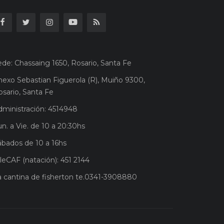
ede: Chassaing 1650, Rosario, Santa Fe
nexo Sebastian Figuerola (R), Muiño 9300,
osario, Santa Fe
dministración: 4514948
n. a Vie. de 10 a 20:30hs
ábados de 10 a 16hs
leCAF (natación): 451 2144
a cantina de fisherton te.0341-3908880