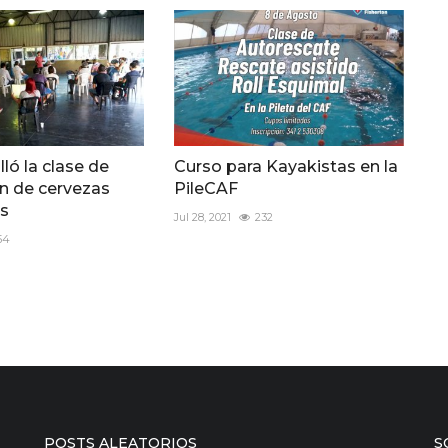
ló la clase de
Curso para Kayakistas en la
n de cervezas
PileCAF
es
Jul 28, 2021
232
54
POSTS ALEATORIOS
S