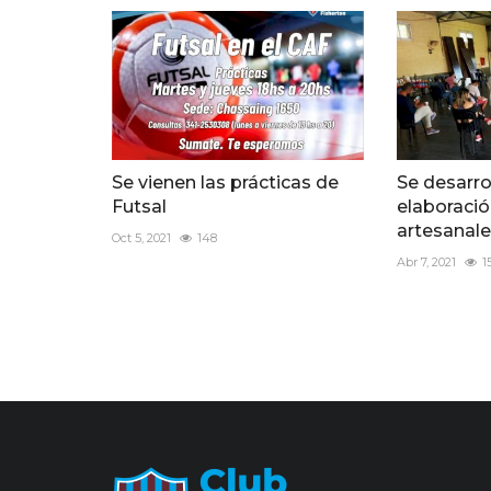
Se vienen las prácticas de
Se desarrol
Futsal
elaboració
artesanal
Oct 5, 2021
148
Abr 7, 2021
1