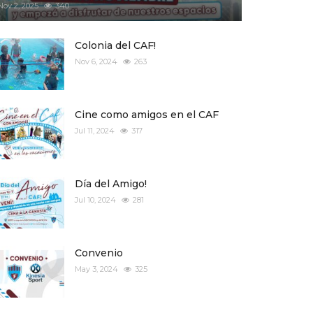
Nov 2, 2025
340
Colonia del CAF!
Nov 6, 2024
263
Cine como amigos en el CAF
Jul 11, 2024
317
Día del Amigo!
Jul 10, 2024
281
Convenio
May 3, 2024
325