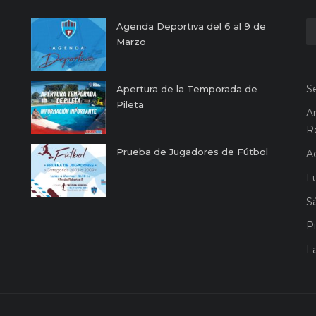
Agenda Deportiva del 6 al 9 de
Marzo
S
Apertura de la Temporada de
Pileta
A
R
Prueba de Jugadores de Fútbol
A
Lu
S
Pi
L