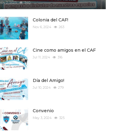
Nov 2, 2025
340
Colonia del CAF!
Nov 6, 2024
263
Cine como amigos en el CAF
Jul 11, 2024
316
Día del Amigo!
Jul 10, 2024
279
Convenio
May 3, 2024
325