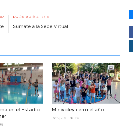
OR
PRÓX. ARTÍCULO
te
Sumate a la Sede Virtual
ena en el Estadio
Minivóley cerró el año
ner
Dic 9, 2021
132
39