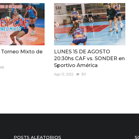
l Torneo Mixto de
LUNES 15 DE AGOSTO
20:30hs CAF vs. SONDER en
Sportivo América
166
Ago 12, 2022
301
POSTS ALEATORIOS
S