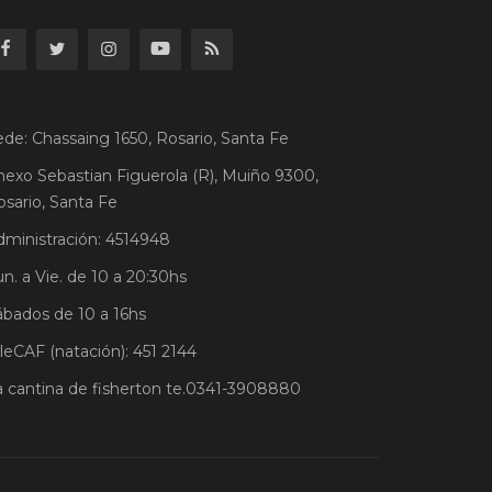
ede: Chassaing 1650, Rosario, Santa Fe
nexo Sebastian Figuerola (R), Muiño 9300,
osario, Santa Fe
dministración: 4514948
n. a Vie. de 10 a 20:30hs
ábados de 10 a 16hs
leCAF (natación): 451 2144
a cantina de fisherton te.0341-3908880