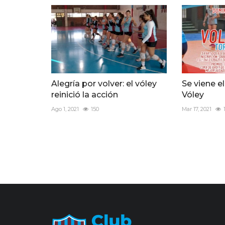
Alegría por volver: el vóley
Se viene e
reinició la acción
Vóley
Ago 1, 2021
150
Mar 17, 2021