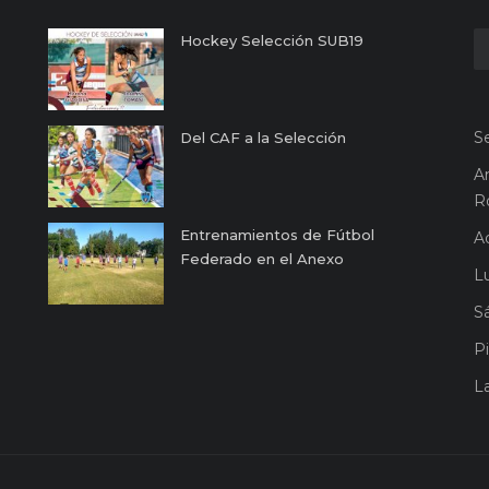
Hockey Selección SUB19
S
Del CAF a la Selección
A
R
Entrenamientos de Fútbol
A
Federado en el Anexo
Lu
S
Pi
L