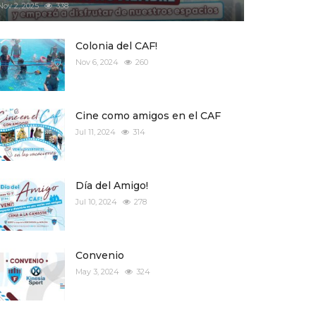
Nov 2, 2025
338
Colonia del CAF!
Nov 6, 2024
260
Cine como amigos en el CAF
Jul 11, 2024
314
Día del Amigo!
Jul 10, 2024
278
Convenio
May 3, 2024
324