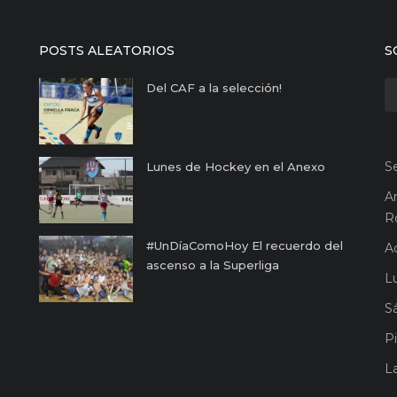
POSTS ALEATORIOS
S
Del CAF a la selección!
S
Lunes de Hockey en el Anexo
A
R
#UnDíaComoHoy El recuerdo del
A
ascenso a la Superliga
Lu
S
Pi
L