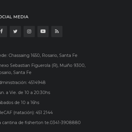
OCIAL MEDIA
ede: Chassaing 1650, Rosario, Santa Fe
nexo Sebastian Figuerola (R), Muiño 9300,
osario, Santa Fe
dministración: 4514948
n. a Vie. de 10 a 20:30hs
ábados de 10 a 16hs
leCAF (natación): 451 2144
a cantina de fisherton te.0341-3908880