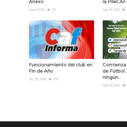
Anexo
la PileCAF
Feb 6, 2021
132
Sep 16, 2021
Funcionamiento del club en
Comienza 
Fin de Año
de Fútbol…
ningún...
Dic 30, 2020
179
Mar 10, 2022