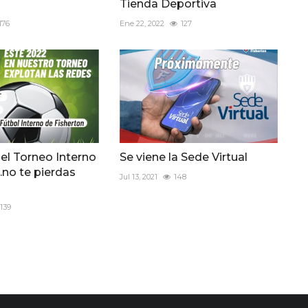
Tienda Deportiva
176
Ene 22, 2022
127
el Torneo Interno
Se viene la Sede Virtual
no te pierdas
Jul 13, 2021
148
139